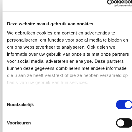
SÖDERBERG & PARTNERS
PUBLICATIEDATUM
20.01.2020
Deel dit artikel
Deze website maakt gebruik van cookies
We gebruiken cookies om content en advertenties te
personaliseren, om functies voor social media te bieden en
om ons websiteverkeer te analyseren. Ook delen we
Het in Amersfoort gevestigde Kröller
informatie over uw gebruik van onze site met onze partners
Boom heeft gekozen voor samenwerking
voor social media, adverteren en analyse. Deze partners
met Söderberg & Partners om haar
kunnen deze gegevens combineren met andere informatie
groeiambitie te ondersteunen. Daartoe heeft
die u aan ze heeft verstrekt of die ze hebben verzameld op
het Zweedse bedrijf een belang verworven
basis van uw gebruik van hun services.
in Kröller Boom, die één van de leidende
assurantiemakelaars in Nederland is op het
Toestemmingsselectie
Noodzakelijk
gebied van Corporate Risk en Human Capital
voor middelgrote bedrijven in de ICT, media,
Voorkeuren
retail, groothandel, industrie en zakelijke
dienstverlening.