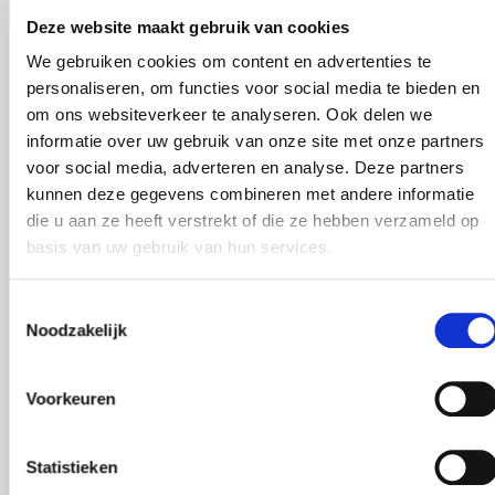
Gericht op verdere
Deze website maakt gebruik van cookies
uitbreiding in Nederland
We gebruiken cookies om content en advertenties te
personaliseren, om functies voor social media te bieden en
om ons websiteverkeer te analyseren. Ook delen we
SÖDERBERG & PARTNERS
PUBLICATIEDATUM
informatie over uw gebruik van onze site met onze partners
01.06.2021
voor social media, adverteren en analyse. Deze partners
Deel dit artikel
kunnen deze gegevens combineren met andere informatie
die u aan ze heeft verstrekt of die ze hebben verzameld op
basis van uw gebruik van hun services.
Toestemmingsselectie
Noodzakelijk
Söderberg & Partners heeft de pijlen gericht
op een top 3 plek in de Nederlandse
Voorkeuren
verzekeringen- en financiële adviesmarkt.
Söderberg & Partners heeft ingestemd met een
Statistieken
nieuwe aandelenuitgifte, waarbij ongeveer € 250