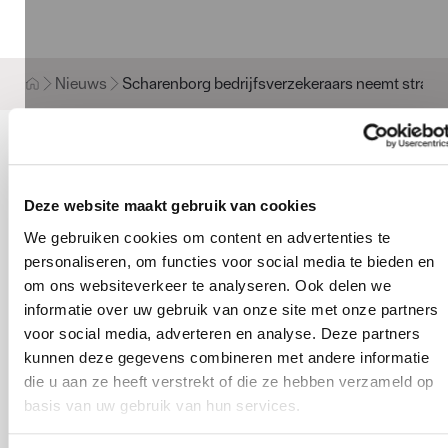
Nieuws
Scharenborg bedrijfsverzekeraars neemt strate
Scharenborg
Deze website maakt gebruik van cookies
bedrijfsverzekeraars
We gebruiken cookies om content en advertenties te
neemt strategische
personaliseren, om functies voor social media te bieden en
om ons websiteverkeer te analyseren. Ook delen we
deelname in Aastad
informatie over uw gebruik van onze site met onze partners
Adviesgroep
voor social media, adverteren en analyse. Deze partners
kunnen deze gegevens combineren met andere informatie
die u aan ze heeft verstrekt of die ze hebben verzameld op
basis van uw gebruik van hun services.
SÖDERBERG & PARTNERS
PUBLICATIEDATUM
21.12.2022