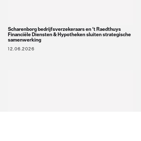
Scharenborg bedrijfsverzekeraars en ‘t Raedthuys
Financiële Diensten & Hypotheken sluiten strategische
samenwerking
12.06.2026
SAA Friesland gaat per 1 juni verder als Van Campen &