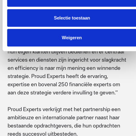
werken, sluit perfect aan op de behoefte van
Söderberg & Partners om haar services en
Selectie toestaan
diensten richting haar partners te versterken en uit
te breiden. Het streven naar een optimale
klantbeleving en samen bouwen met ondernemers
Weigeren
aan een mooi partnerbedrijf waarbij de local hero’s
hun eigen klanten blijven bedienen en er centraal
services en diensten zijn ingericht voor slagkracht
en efficiency is naar mijn mening een winnende
strategie. Proud Experts heeft de ervaring,
expertise en bovenal 250 financiële experts om
aan deze strategie verdere invulling te geven.’’
Proud Experts verkrijgt met het partnership een
ambitieuze en internationale partner naast haar
bestaande opdrachtgevers, die hun opdrachten
reeds succesvol uitbesteden.