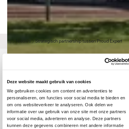
Nieuws
Strategisch partnership tussen Proud Experts e
Strategisch partnership
tussen Proud Experts en
Deze website maakt gebruik van cookies
Söderberg & Partners
We gebruiken cookies om content en advertenties te
personaliseren, om functies voor social media te bieden en
om ons websiteverkeer te analyseren. Ook delen we
informatie over uw gebruik van onze site met onze partners
SÖDERBERG & PARTNERS
PUBLICATIEDATUM
voor social media, adverteren en analyse. Deze partners
08.04.2022
kunnen deze gegevens combineren met andere informatie
Deel dit artikel