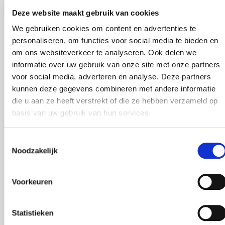
strategisch partnership
Deze website maakt gebruik van cookies
aan met Söderberg &
We gebruiken cookies om content en advertenties te
Partners
personaliseren, om functies voor social media te bieden en
om ons websiteverkeer te analyseren. Ook delen we
informatie over uw gebruik van onze site met onze partners
voor social media, adverteren en analyse. Deze partners
SÖDERBERG & PARTNERS
PUBLICATIEDATUM
kunnen deze gegevens combineren met andere informatie
01.06.2023
die u aan ze heeft verstrekt of die ze hebben verzameld op
Deel dit artikel
basis van uw gebruik van hun services.
Toestemmingsselectie
Noodzakelijk
DGA, gespecialiseerd adviesbureau voor
Directeur Groot Aandeelhouders (DGA's)
Voorkeuren
gevestigd in Den Haag, heeft vandaag
bekend gemaakt een strategische partner
gevonden te hebben in Söderberg &
Statistieken