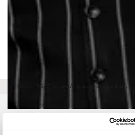
Nieuws
DGA Financieel Adviseurs gaat strategisch part
DGA Financieel
Adviseurs gaat