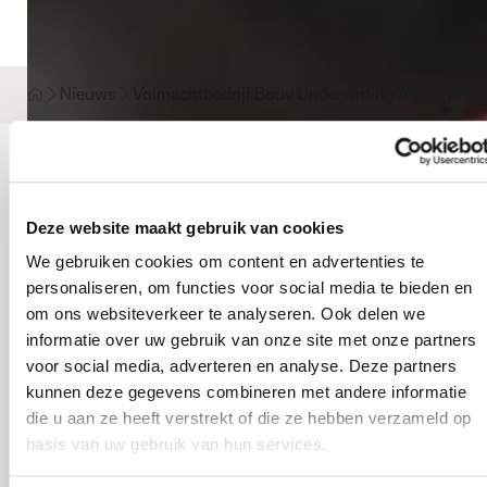
Nieuws
Volmachtbedrijf Bouy Underwriting Agency sluit
Volmachtbedrijf Bouy
Deze website maakt gebruik van cookies
Underwriting Agency
We gebruiken cookies om content en advertenties te
sluit zich aan bij
personaliseren, om functies voor social media te bieden en
om ons websiteverkeer te analyseren. Ook delen we
Söderberg & Partners
informatie over uw gebruik van onze site met onze partners
Nederland
voor social media, adverteren en analyse. Deze partners
kunnen deze gegevens combineren met andere informatie
die u aan ze heeft verstrekt of die ze hebben verzameld op
basis van uw gebruik van hun services.
SÖDERBERG & PARTNERS
PUBLICATIEDATUM
05.12.2024