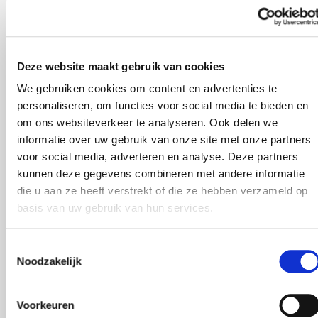
Burgum wordt Van
Campen & Dijkstra
Deze website maakt gebruik van cookies
We gebruiken cookies om content en advertenties te
SÖDERBERG & PARTNERS
PUBLICATIEDATUM
personaliseren, om functies voor social media te bieden en
11.07.2022
om ons websiteverkeer te analyseren. Ook delen we
Deel dit artikel
informatie over uw gebruik van onze site met onze partners
voor social media, adverteren en analyse. Deze partners
kunnen deze gegevens combineren met andere informatie
die u aan ze heeft verstrekt of die ze hebben verzameld op
Per 1 juli 2022 is Noorder Staete Assurantiën
basis van uw gebruik van hun services.
in Burgum overgenomen door Van Campen &
Dijkstra. Martin Zomerdijk en Ben Flootman
Toestemmingsselectie
hebben op die datum het stokje
Noodzakelijk
overgedragen aan ondernemersduo Tjeerd
Joustra en Ype de Haan, waarbij Ben
Voorkeuren