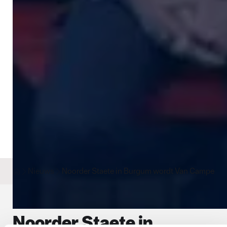
Nieuws
Noorder Staete in Burgum wordt Van Campen & 
Noorder Staete in