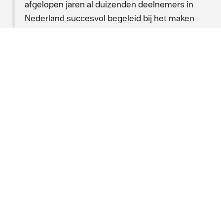
afgelopen jaren al duizenden deelnemers in
Nederland succesvol begeleid bij het maken
van keuzes die impact hebben op hun
financiële situatie. Waarbij onze adviseurs
gesprekken hebben gevoerd met grote
groepen deelnemers in een korte periode.
Dit hebben we kunnen doen door onze
unieke tooling in combinatie met onze
ervaren adviseurs in te zetten. Door deze
combinatie tussen mens & techniek zijn we
al in staat om een hoogwaardige dienst
toegankelijk te maken voor een grote groep
mensen.''
Benieuwd wat onze aanpak
voor uw pensioenfonds kan