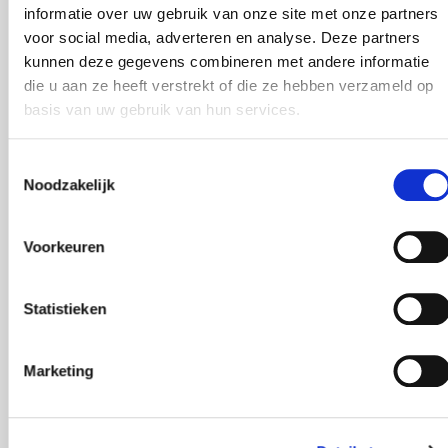
De pensioenwetgeving heeft deelnemers in de
informatie over uw gebruik van onze site met onze partners
voor social media, adverteren en analyse. Deze partners
afgelopen jaren meer en meer keuzes gegeven.
kunnen deze gegevens combineren met andere informatie
De Wet toekomst pensioenen verplicht
die u aan ze heeft verstrekt of die ze hebben verzameld op
pensioenuitvoerders hun deelnemers in deze
basis van uw gebruik van hun services.
keuzes goed te begeleiden. De zorgbehoefte van
de deelnemer is de zorgplicht van de
Toestemmingsselectie
pensioenuitvoerder:
Begeleiding is noodzakelijk
Noodzakelijk
om deelnemers te behoeden voor verkeerde
keuzes.
Voorkeuren
Is uw pensioenfonds klaar voor de
Statistieken
persoonlijke keuzebegeleiding van alle
deelnemers?
Marketing
De ervaring van de
deelnemer centraal