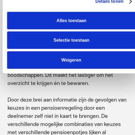
Details tonen
De informatie die een deelnemer ontvangt richting
zijn pensioendatum komt vaak vanuit meerdere
Alles toestaan
hoeken. Verschillende pensioenaanspraken van
onder andere pensioenfondsen,
Selectie toestaan
premiepensioeninstellingen en
pensioenverzekeraars komen op verschillende
momenten vrij. Dit betreft ook veelal informatie die
Weigeren
inhoudelijk afwijkt in bedragen, data en
boodschappen. Dit maakt het lastiger om het
overzicht te krijgen én te bewaren.
Door deze brei aan informatie zijn de gevolgen van
keuzes in een pensioenregeling door een
deelnemer zelf niet in kaart te brengen. De
verschillende mogelijke combinaties van keuzes
met verschillende pensioenpotjes lijken al