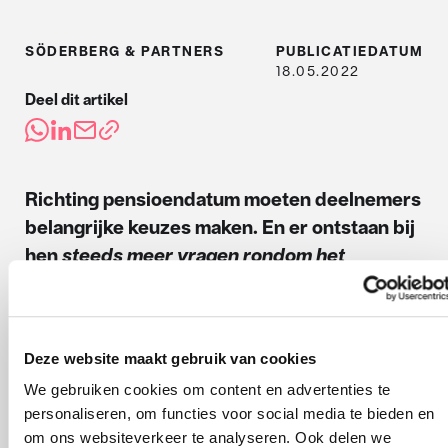
SÖDERBERG & PARTNERS
PUBLICATIEDATUM
18.05.2022
Deel dit artikel
Richting pensioendatum moeten deelnemers
belangrijke keuzes maken. En er ontstaan bij
hen
steeds meer vragen rondom het
opgebouwde pensioen
. Het zijn bovendien
onomkeerbare keuzes met een grote
financiële impact
. Is mijn pensioen
Deze website maakt gebruik van cookies
voldoende? Kies ik voor hoog-laag? Moet ik
We gebruiken cookies om content en advertenties te
pensioen naar voren halen? Is het verstandig
personaliseren, om functies voor social media te bieden en
om een deel van mijn pensioen op te nemen?
om ons websiteverkeer te analyseren. Ook delen we