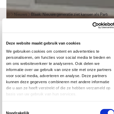
Nieuws
Blaak: Nieuwe generatie ziet kansen als Partne
Blaak: Nieuwe generatie
Deze website maakt gebruik van cookies
ziet kansen als Partner
We gebruiken cookies om content en advertenties te
binnen het S&P netwerk
personaliseren, om functies voor social media te bieden en
om ons websiteverkeer te analyseren. Ook delen we
informatie over uw gebruik van onze site met onze partners
voor social media, adverteren en analyse. Deze partners
SÖDERBERG & PARTNERS
PUBLICATIEDATUM
kunnen deze gegevens combineren met andere informatie
16.05.2022
die u aan ze heeft verstrekt of die ze hebben verzameld op
Deel dit artikel
basis van uw gebruik van hun services.
Toestemmingsselectie
Noodzakelijk