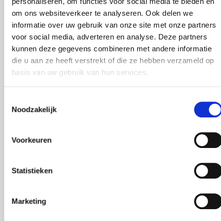
personaliseren, om functies voor social media te bieden en
om ons websiteverkeer te analyseren. Ook delen we
ZAKELIJK
PUBLICATIEDATUM
Deel dit artikel
02.08.2023
informatie over uw gebruik van onze site met onze partners
voor social media, adverteren en analyse. Deze partners
kunnen deze gegevens combineren met andere informatie
die u aan ze heeft verstrekt of die ze hebben verzameld op
Een bedrijfspand verhuren of (tijdelijk) leeg laten
basis van uw gebruik van hun services.
staan kan gevolgen hebben voor je verzekering.
Veel ondernemers realiseren zich niet dat een
Toestemmingsselectie
wijziging in het gebruik van een pand invloed kan
Noodzakelijk
hebben op de dekking van hun
gebouwenverzekering.
Voorkeuren
Voorkom verrassingen en controleer daarom altijd
Statistieken
vooraf of jouw verzekering nog aansluit bij de
nieuwe situatie.
Marketing
Waarom is leegstand of