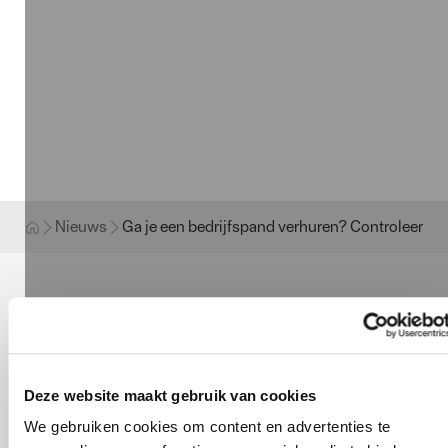
Nieuws
Ga je een bedrijfspand verhuren? Controleer eer
Ga je een bedrijfspand
verhuren? Controleer
eerst je verzekering
Deze website maakt gebruik van cookies
We gebruiken cookies om content en advertenties te