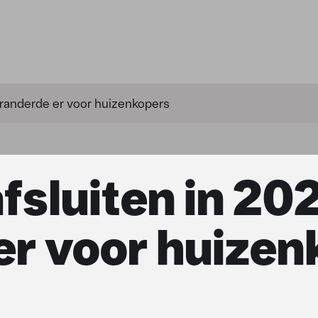
eranderde er voor huizenkopers
sluiten in 202
er voor huizen