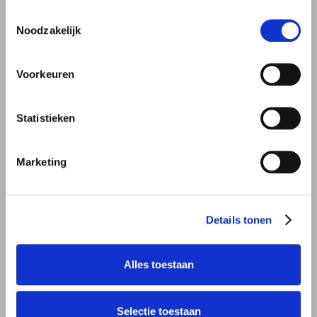
Toestemmingsselectie
Tonen
Noodzakelijk
Wachtwoord vergeten?
Voorkeuren
Statistieken
Marketing
Maak hier een account
Heb je nog geen account?
aan
Details tonen
Alles toestaan
Selectie toestaan