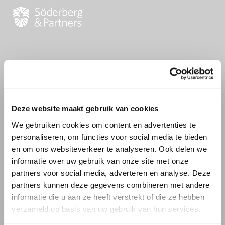
Wachtwoord vergeten?
Deze website maakt gebruik van cookies
We gebruiken cookies om content en advertenties te
personaliseren, om functies voor social media te bieden
Vul het e-mailadres dat bij ons bekend is hieronder in en
en om ons websiteverkeer te analyseren. Ook delen we
we sturen je een mail om een nieuw wachtwoord aan te
informatie over uw gebruik van onze site met onze
maken
partners voor social media, adverteren en analyse. Deze
Email
partners kunnen deze gegevens combineren met andere
informatie die u aan ze heeft verstrekt of die ze hebben
verzameld op basis van uw gebruik van hun services.